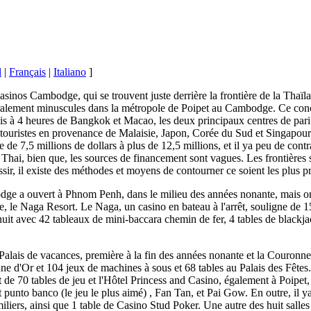
l
|
Français
|
Italiano
]
asinos Cambodge, qui se trouvent juste derrière la frontière de la Thaïlan
ralement minuscules dans la métropole de Poipet au Cambodge. Ce conc
ois à 4 heures de Bangkok et Macao, les deux principaux centres de pari
 et touristes en provenance de Malaisie, Japon, Corée du Sud et Singapou
ie de 7,5 millions de dollars à plus de 12,5 millions, et il ya peu de contr
 Thai, bien que, les sources de financement sont vagues. Les frontières 
ssir, il existe des méthodes et moyens de contourner ce soient les plus pr
e a ouvert à Phnom Penh, dans le milieu des années nonante, mais ont é
ale, le Naga Resort. Le Naga, un casino en bateau à l'arrêt, souligne de 
 nuit avec 42 tableaux de mini-baccara chemin de fer, 4 tables de blackj
le Palais de vacances, première à la fin des années nonante et la Couronne
nne d'Or et 104 jeux de machines à sous et 68 tables au Palais des Fête
 de 70 tables de jeu et l'Hôtel Princess and Casino, également à Poipet,
t punto banco (le jeu le plus aimé) , Fan Tan, et Pai Gow. En outre, il 
iliers, ainsi que 1 table de Casino Stud Poker. Une autre des huit salle