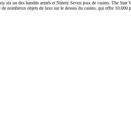
xty six un des bandits armés et Ninety Seven jeux de casino. The Star V
de nombreux objets de luxe sur le dessus du casino, qui offre 10,000 pie