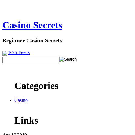
Casino Secrets
Beginner Casino Secrets
RSS Feeds
Categories
Casino
Links