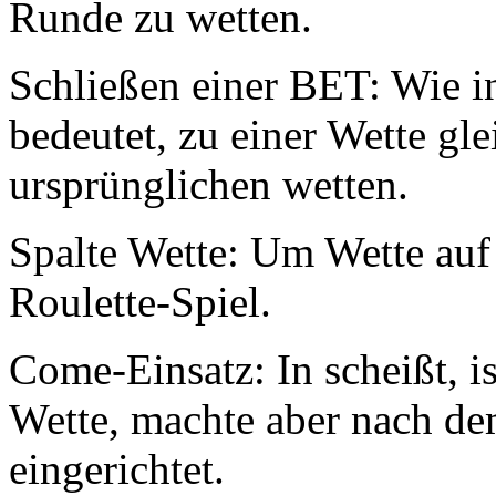
Runde zu wetten.
Schließen einer BET: Wie i
bedeutet, zu einer Wette gle
ursprünglichen wetten.
Spalte Wette: Um Wette auf 
Roulette-Spiel.
Come-Einsatz: In scheißt, is
Wette, machte aber nach d
eingerichtet.