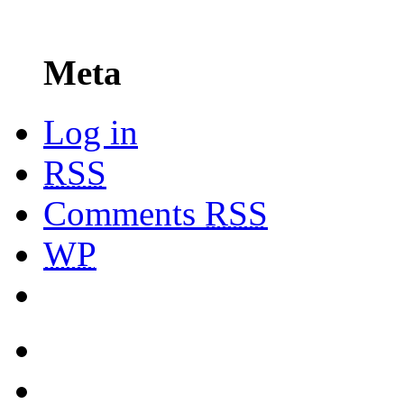
Meta
Log in
RSS
Comments
RSS
WP