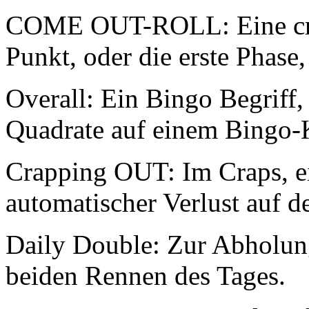
COME OUT-ROLL: Eine craps
Punkt, oder die erste Phase,
Overall: Ein Bingo Begriff,
Quadrate auf einem Bingo-K
Crapping OUT: Im Craps, ein
automatischer Verlust auf
Daily Double: Zur Abholun
beiden Rennen des Tages.