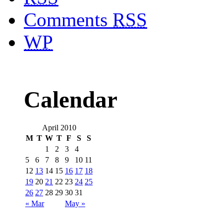
Comments
RSS
WP
Calendar
April 2010
M
T
W
T
F
S
S
1
2
3
4
5
6
7
8
9
10
11
12
13
14
15
16
17
18
19
20
21
22
23
24
25
26
27
28
29
30
31
« Mar
May »