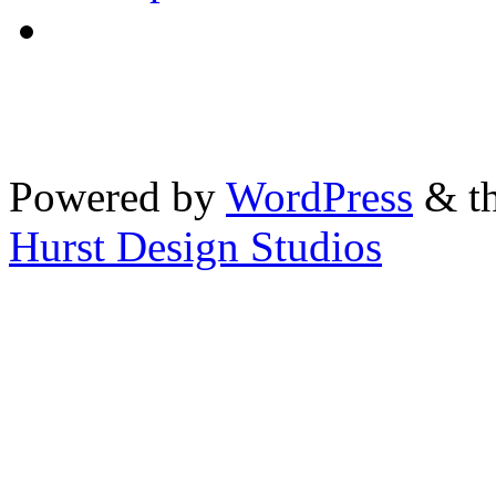
Powered by
WordPress
& th
Hurst Design Studios