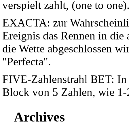
verspielt zahlt, (one to one)
EXACTA: zur Wahrscheinlich
Ereignis das Rennen in die 
die Wette abgeschlossen wir
"Perfecta".
FIVE-Zahlenstrahl BET: In 
Block von 5 Zahlen, wie 1-2
Archives