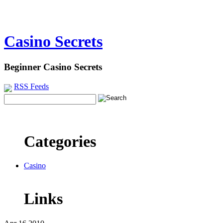
Casino Secrets
Beginner Casino Secrets
RSS Feeds
Categories
Casino
Links