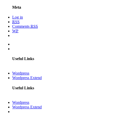
Meta
Log in
RSS
Comments
RSS
WP
Useful Links
Wordpress
Wordpress Extend
Useful Links
Wordpress
Wordpress Extend