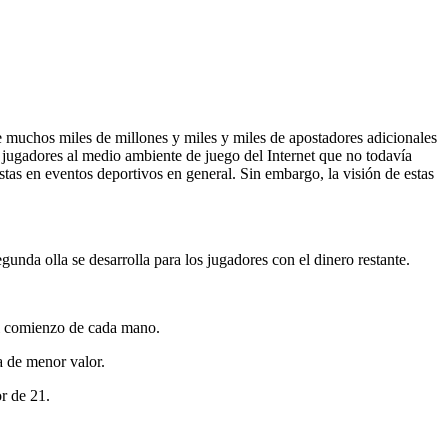
e muchos miles de millones y miles y miles de apostadores adicionales
 jugadores al medio ambiente de juego del Internet que no todavía
tas en eventos deportivos en general. Sin embargo, la visión de estas
nda olla se desarrolla para los jugadores con el dinero restante.
el comienzo de cada mano.
a de menor valor.
r de 21.