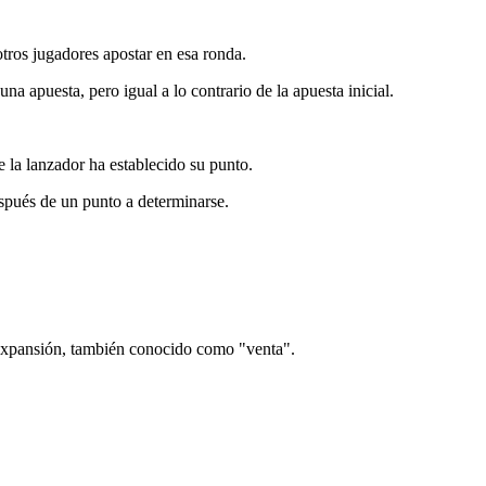
tros jugadores apostar en esa ronda.
uesta, pero igual a lo contrario de la apuesta inicial.
a lanzador ha establecido su punto.
después de un punto a determinarse.
expansión, también conocido como "venta".