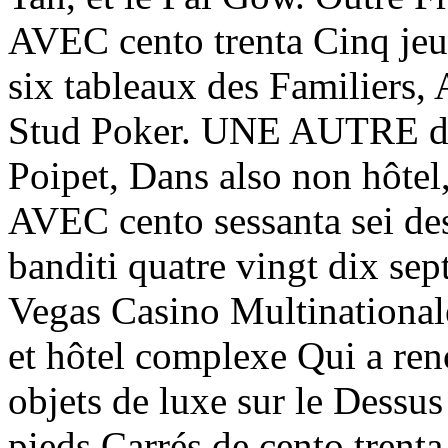
AVEC cento trenta Cinq jeu
six tableaux des Familiers,
Stud Poker. UNE AUTRE des 
Poipet, Dans also non hôtel
AVEC cento sessanta sei de
banditi quatre vingt dix sep
Vegas Casino Multinationa
et hôtel complexe Qui a re
objets de luxe sur le Dessu
pieds Carrés de cento trenta