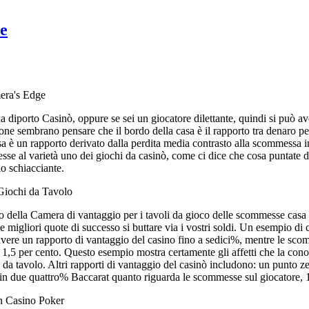
e
era's Edge
da diporto Casinò, oppure se sei un giocatore dilettante, quindi si può
sone sembrano pensare che il bordo della casa è il rapporto tra denaro pe
asa è un rapporto derivato dalla perdita media contrasto alla scommessa
se al varietà uno dei giochi da casinò, come ci dice che cosa puntate d
io schiacciante.
 Giochi da Tavolo
o della Camera di vantaggio per i tavoli da gioco delle scommesse casa 
 migliori quote di successo si buttare via i vostri soldi. Un esempio di 
vere un rapporto di vantaggio del casino fino a sedici%, mentre le sco
 1,5 per cento. Questo esempio mostra certamente gli affetti che la cono
 da tavolo. Altri rapporti di vantaggio del casinò includono: un punto 
 in due quattro% Baccarat quanto riguarda le scommesse sul giocatore
n Casino Poker