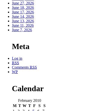
June 27, 2026
June 18, 2026
June 17, 2026
June 14, 2026
June 13, 2026
June 11, 2026
June 7, 2026
Meta
Log in
RSS
Comments
RSS
WP
Calendar
February 2010
M
T
W
T
F
S
S