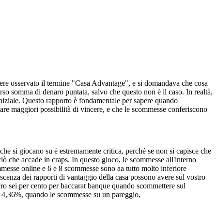
 avere osservato il termine "Casa Advantage", e si domandava che cosa
rso somma di denaro puntata, salvo che questo non è il caso. In realtà,
 iniziale. Questo rapporto è fondamentale per sapere quando
are maggiori possibilità di vincere, e che le scommesse conferiscono
che si giocano su è estremamente critica, perché se non si capisce che
ciò che accade in craps. In questo gioco, le scommesse all'interno
mmesse online e 6 e 8 scommesse sono aa tutto molto inferiore
scenza dei rapporti di vantaggio della casa possono avere sul vostro
zero sei per cento per baccarat banque quando scommettere sul
, 14,36%, quando le scommesse su un pareggio,