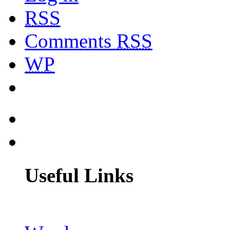
RSS
Comments
RSS
WP
Useful Links