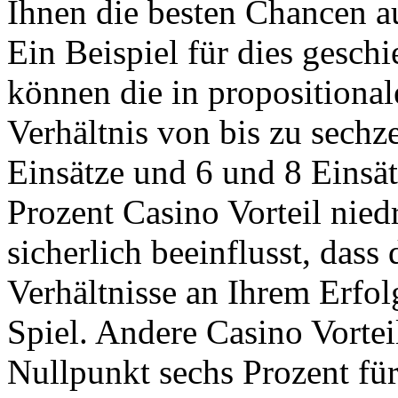
Ihnen die besten Chancen au
Ein Beispiel für dies geschi
können die in propositional
Verhältnis von bis zu sech
Einsätze und 6 und 8 Einsä
Prozent Casino Vorteil niedr
sicherlich beeinflusst, dass
Verhältnisse an Ihrem Erfo
Spiel. Andere Casino Vortei
Nullpunkt sechs Prozent fü