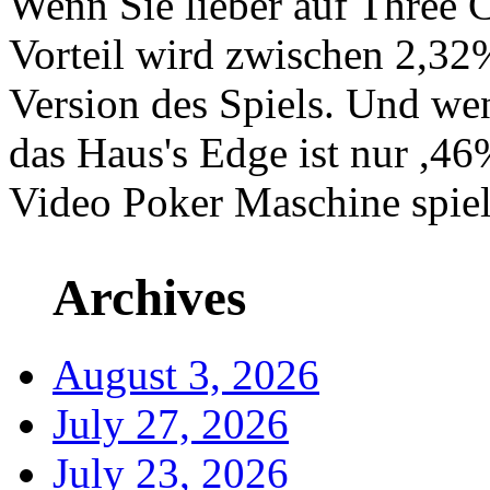
Wenn Sie lieber auf Three 
Vorteil wird zwischen 2,32
Version des Spiels. Und we
das Haus's Edge ist nur ,46
Video Poker Maschine spiel
Archives
August 3, 2026
July 27, 2026
July 23, 2026