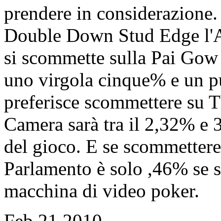
prendere in considerazione.
Double Down Stud Edge l'As
si scommette sulla Pai Gow
uno virgola cinque% e un pu
preferisce scommettere su 
Camera sarà tra il 2,32% e 
del gioco. E se scommettere
Parlamento è solo ,46% se s
macchina di video poker.
Feb
21
2010