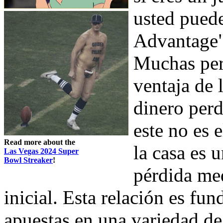
usted pued
Advantage",
Muchas per
ventaja de l
dinero perd
este no es e
Read more about the
la casa es 
Las Vegas 2024 Super
Bowl Streaker
!
pérdida med
inicial. Esta relación es fu
apuestas en una variedad de