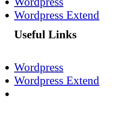
Wordpress
Wordpress Extend
Useful Links
Wordpress
Wordpress Extend