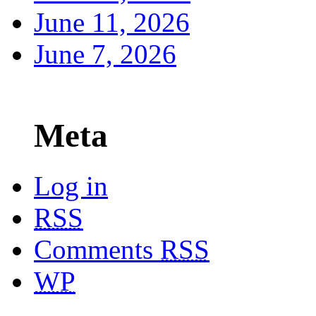
June 11, 2026
June 7, 2026
Meta
Log in
RSS
Comments
RSS
WP