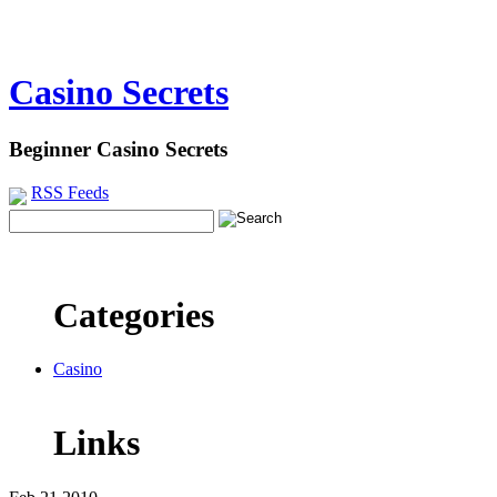
Casino Secrets
Beginner Casino Secrets
RSS Feeds
Categories
Casino
Links