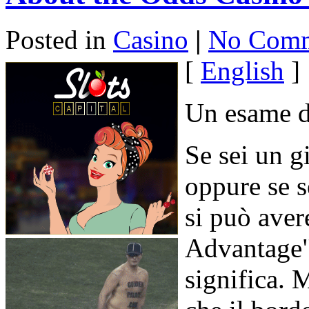
Posted in
Casino
|
No Comm
[
English
]
Un esame d
Se sei un g
oppure se s
si può aver
Advantage"
significa.