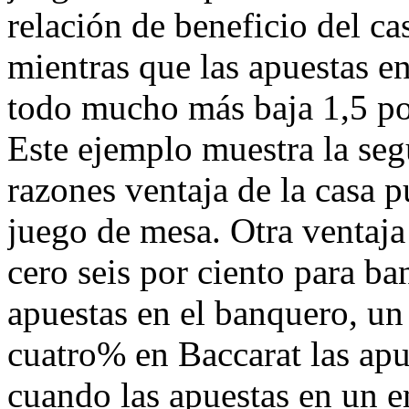
relación de beneficio del ca
mientras que las apuestas en
todo mucho más baja 1,5 por
Este ejemplo muestra la seg
razones ventaja de la casa p
juego de mesa. Otra ventaja
cero seis por ciento para ba
apuestas en el banquero, un
cuatro% en Baccarat las apu
cuando las apuestas en un 