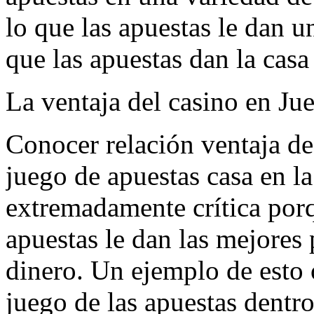
lo que las apuestas le dan 
que las apuestas dan la cas
La ventaja del casino en J
Conocer relación ventaja de
juego de apuestas casa en la
extremadamente crítica porq
apuestas le dan las mejores 
dinero. Un ejemplo de esto 
juego de las apuestas dentr