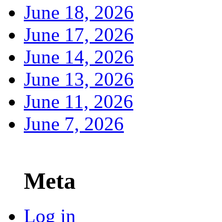
June 18, 2026
June 17, 2026
June 14, 2026
June 13, 2026
June 11, 2026
June 7, 2026
Meta
Log in