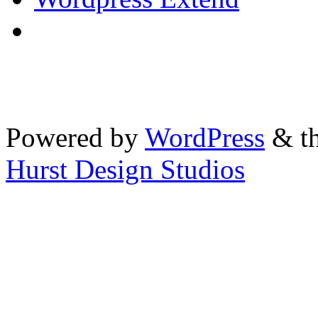
Powered by
WordPress
& th
Hurst Design Studios