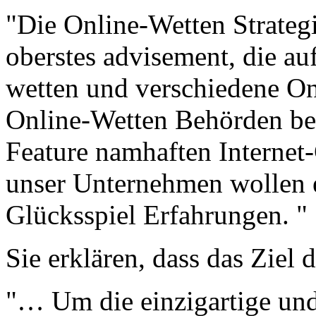
"Die Online-Wetten Strategi
oberstes advisement, die au
wetten und verschiedene On
Online-Wetten Behörden beg
Feature namhaften Internet
unser Unternehmen wollen 
Glücksspiel Erfahrungen. "
Sie erklären, dass das Ziel d
"… Um die einzigartige und