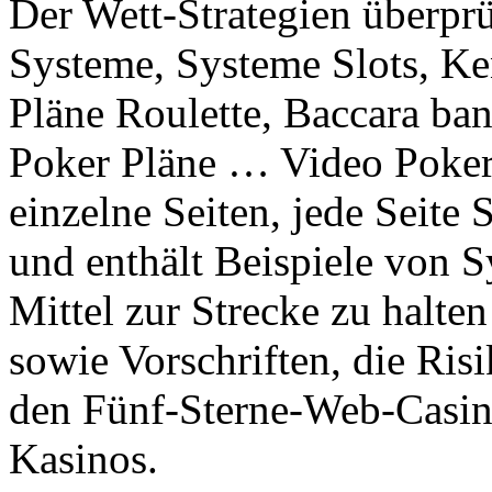
Der Wett-Strategien überpr
Systeme, Systeme Slots, Ke
Pläne Roulette, Baccara ban
Poker Pläne … Video Poker 
einzelne Seiten, jede Seite S
und enthält Beispiele von
Mittel zur Strecke zu halt
sowie Vorschriften, die Ris
den Fünf-Sterne-Web-Casino
Kasinos.