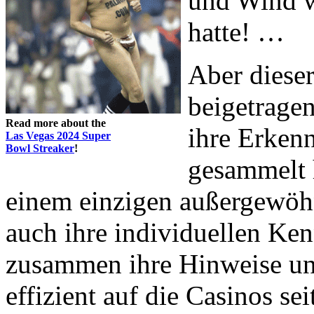
und Wind wo
hatte! …
Aber dieser
beigetragen,
Read more about the
ihre Erken
Las Vegas 2024 Super
Bowl Streaker
!
gesammelt h
einem einzigen außergewöhn
auch ihre individuellen Ke
zusammen ihre Hinweise un
effizient auf die Casinos sei