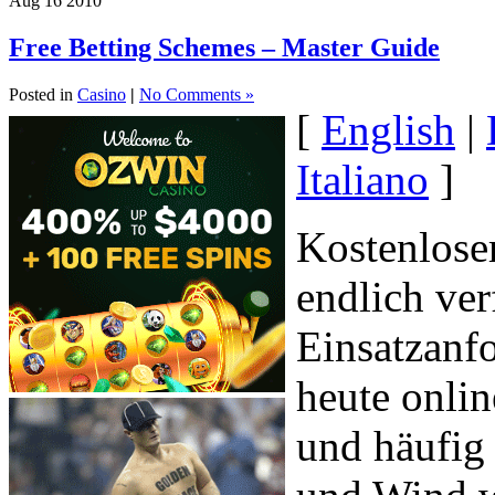
Aug
16
2010
Free Betting Schemes – Master Guide
Posted in
Casino
|
No Comments »
[
English
|
Italiano
]
Kostenloser
endlich ver
Einsatzanf
heute onli
und häufig